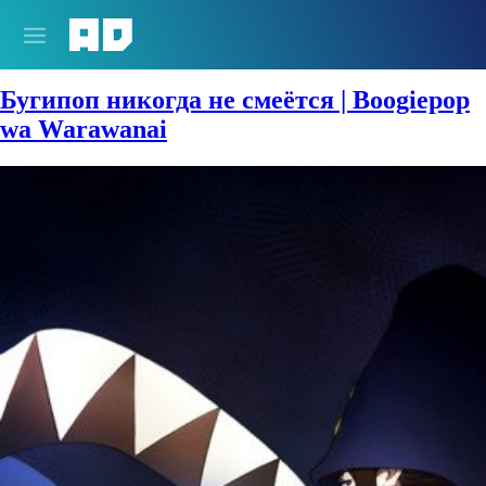
Жанры:
Безумие
Бугипоп никогда не смеётся | Boogiepop
wa Warawanai