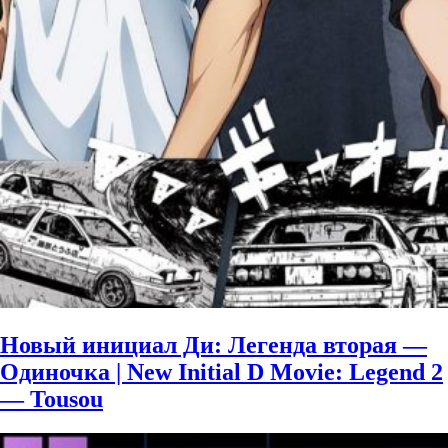
Новый инициал Ди: Легенда вторая —
Одиночка | New Initial D Movie: Legend 2
— Tousou