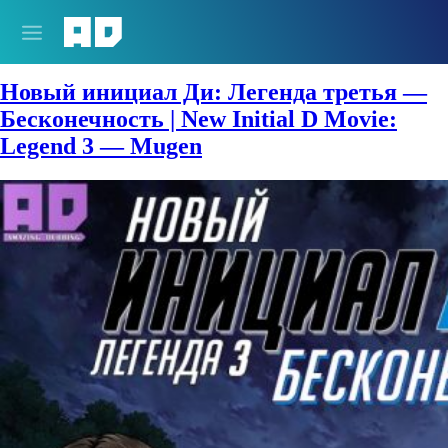
Жанры:
Машины
Новый инициал Ди: Легенда третья —
Бесконечность | New Initial D Movie:
Legend 3 — Mugen