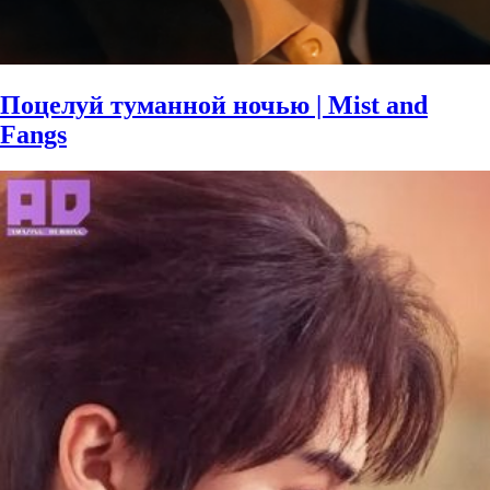
Поцелуй туманной ночью | Mist and
Fangs