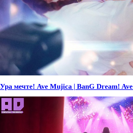
Ура мечте! Ave Mujica | BanG Dream! Ave