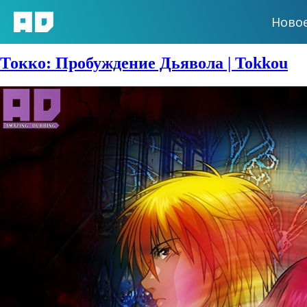
Ново
Жанры:
Полиция
Токко: Пробуждение Дьявола | Tokkou