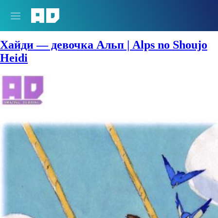
Сезон:
1974 год
Хайди — девочка Альп | Alps no Shoujo
Heidi