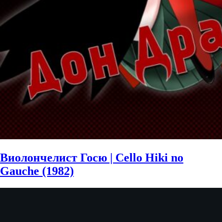
Виолончелист Госю | Cello Hiki no
Gauche (1982)