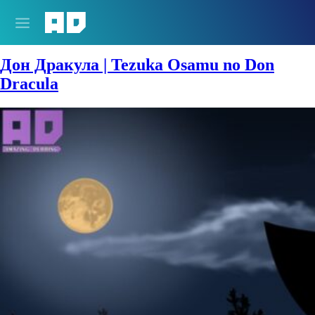
Сезон:
1982 год
Дон Дракула | Tezuka Osamu no Don
Dracula