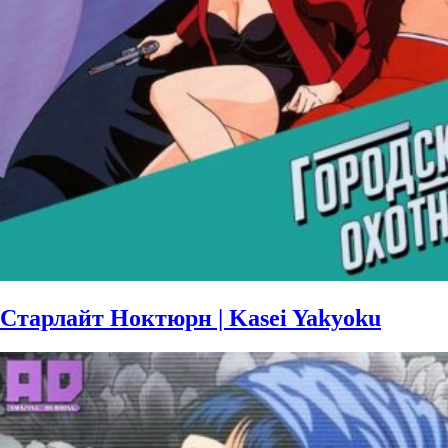
Старлайт Ноктюрн | Kasei Yakyoku