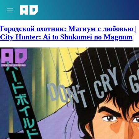
Сезон:
1989 год
Городской охотник: Магнум с любовью |
City Hunter: Ai to Shukumei no Magnum