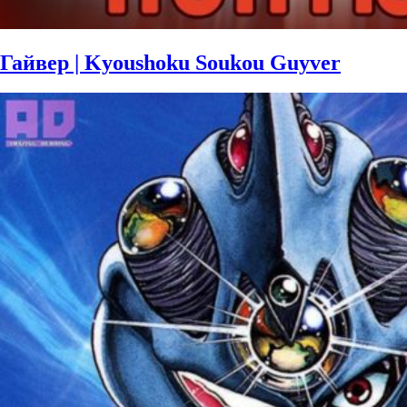
Гайвер | Kyoushoku Soukou Guyver