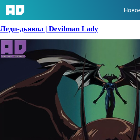
Ново
Сезон:
1998 год
Леди-дьявол | Devilman Lady