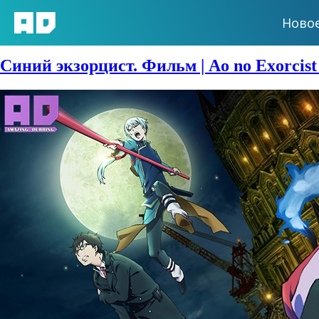
Ново
Сезон:
2012 год
Синий экзорцист. Фильм | Ao no Exorcist