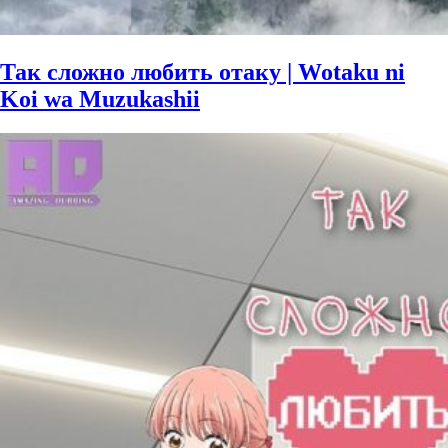
Так сложно любить отаку | Wotaku ni
Koi wa Muzukashii