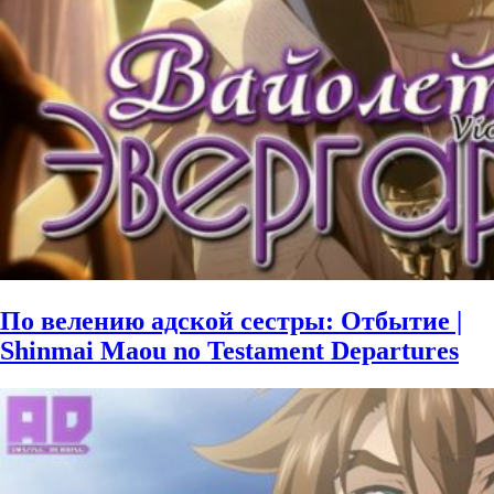
По велению адской сестры: Отбытие |
Shinmai Maou no Testament Departures