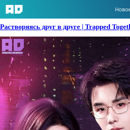
Ново
Сезон:
2026 год
Растворяясь друг в друге | Trapped Toget