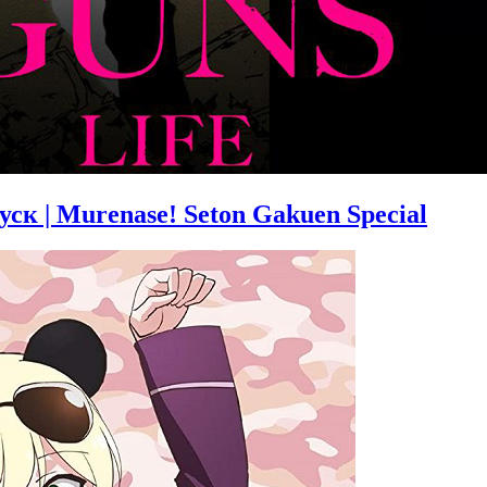
к | Murenase! Seton Gakuen Special