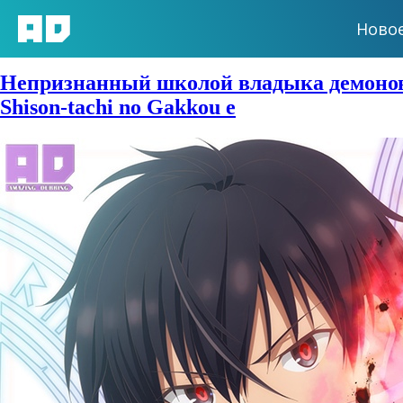
Ново
Сезон:
Лето 2020
Непризнанный школой владыка демонов! | 
Shison-tachi no Gakkou e