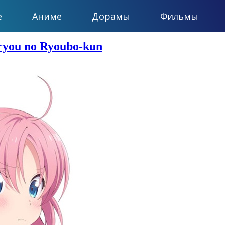
е
Аниме
Дорамы
Фильмы
you no Ryoubo-kun