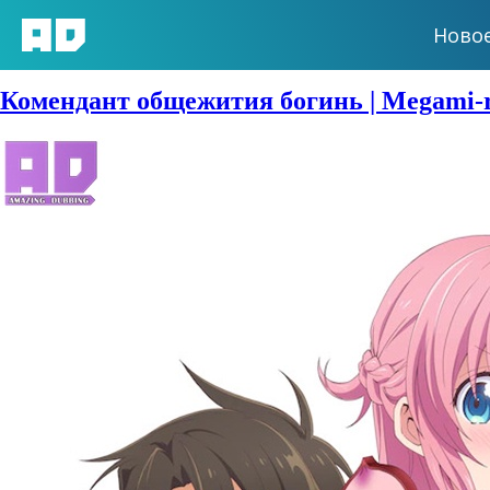
Ново
Сезон:
Лето 2021
Комендант общежития богинь | Megami-r