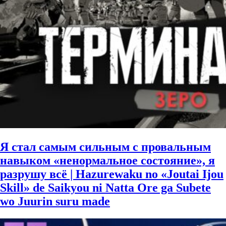
Я стал самым сильным с провальным
навыком «ненормальное состояние», я
разрушу всё | Hazurewaku no «Joutai Ijou
Skill» de Saikyou ni Natta Ore ga Subete
wo Juurin suru made