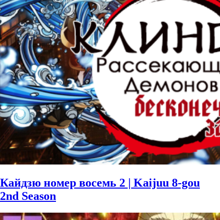
Кайдзю номер восемь 2 | Kaijuu 8-gou
2nd Season