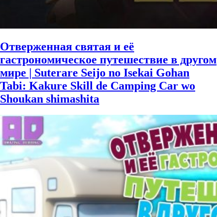
Отверженная святая и её
гастрономическое путешествие в другом
мире | Suterare Seijo no Isekai Gohan
Tabi: Kakure Skill de Camping Car wo
Shoukan shimashita