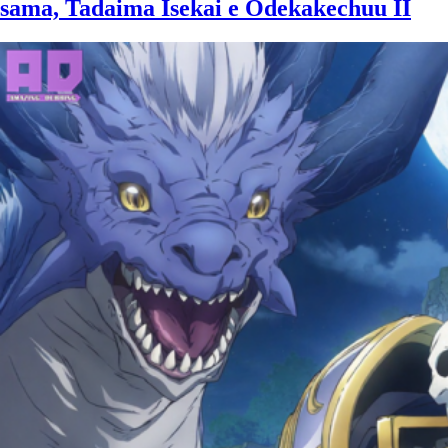
sama, Tadaima Isekai e Odekakechuu II