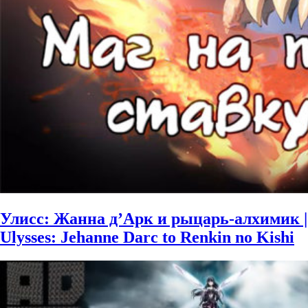
Улисс: Жанна д’Арк и рыцарь-алхимик |
Ulysses: Jehanne Darc to Renkin no Kishi