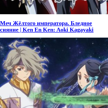
Меч Жёлтого императора. Бледное
сияние | Ken En Ken: Aoki Kagayaki