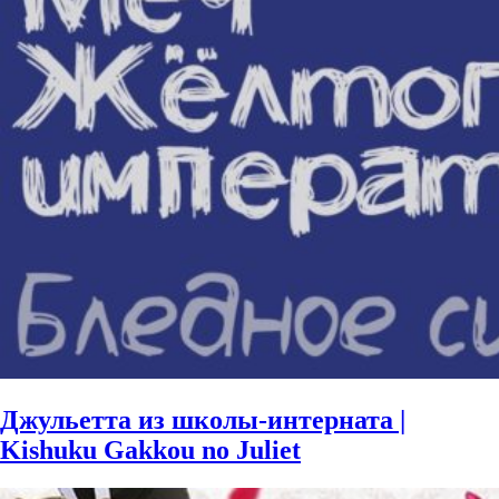
Джульетта из школы-интерната |
Kishuku Gakkou no Juliet