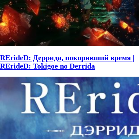
RErideD: Деррида, покоривший время |
RErideD: Tokigoe no Derrida