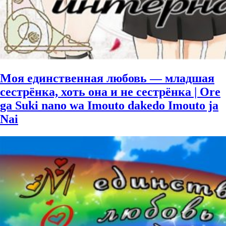
Моя единственная любовь — младшая
сестрёнка, хоть она и не сестрёнка | Ore
ga Suki nano wa Imouto dakedo Imouto ja
Nai