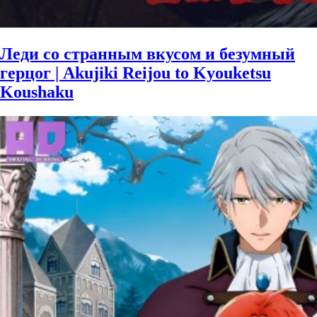
Леди со странным вкусом и безумный
герцог | Akujiki Reijou to Kyouketsu
Koushaku