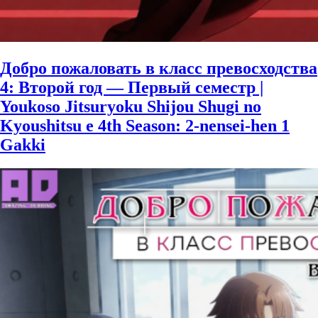
Добро пожаловать в класс превосходства
4: Второй год — Первый семестр |
Youkoso Jitsuryoku Shijou Shugi no
Kyoushitsu e 4th Season: 2-nensei-hen 1
Gakki