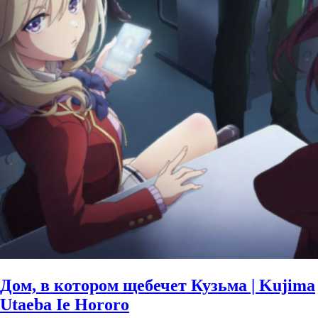
Дом, в котором щебечет Кузьма | Kujima
Utaeba Ie Hororo