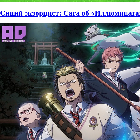
Синий экзорцист: Сага об «Иллюминатах» 