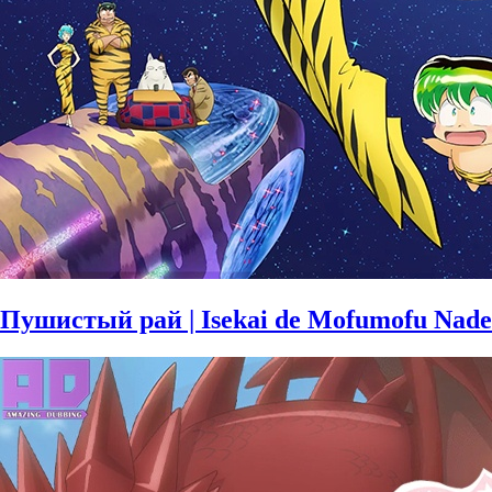
Пушистый рай | Isekai de Mofumofu Nade