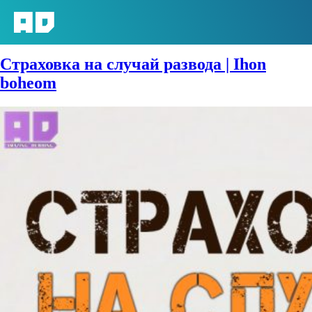
Тип:
Сериал
Страховка на случай развода | Ihon
boheom