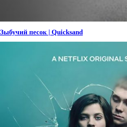
Зыбучий песок | Quicksand