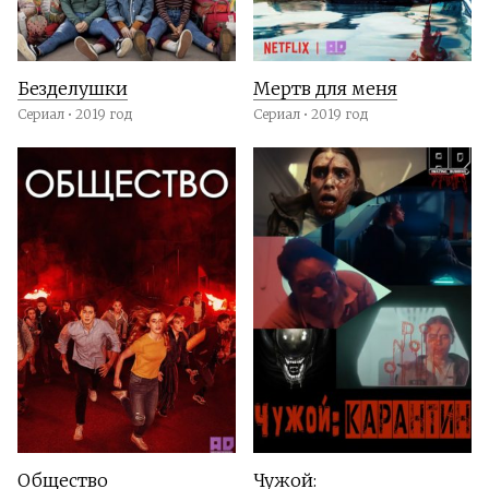
Безделушки
Мертв для меня
Сериал • 2019 год
Сериал • 2019 год
Общество
Чужой: