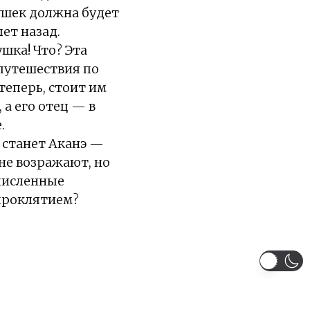
вушек должна будет
ет назад.
шка! Что? Эта
путешествия по
теперь, стоит им
 а его отец — в
.
 станет Аканэ —
не возражают, но
численные
 проклятием?