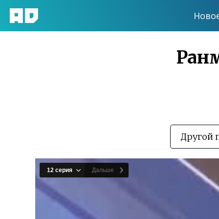
Ново
Ранм
Другой 