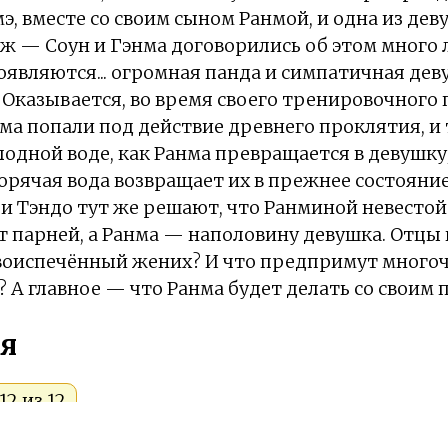
мэ, вместе со своим сыном Ранмой, и одна из де
уж — Соун и Гэнма договорились об этом много л
оявляются... огромная панда и симпатичная деву
Оказывается, во время своего тренировочного 
ма попали под действие древнего проклятия, и 
одной воде, как Ранма превращается в девушку,
горячая вода возвращает их в прежнее состояние
и Тэндо тут же решают, что Ранминой невестой
т парней, а Ранма — наполовину девушка. Отцы 
овоиспечённый жених? И что предпримут много
 А главное — что Ранма будет делать со своим
я
2 из 12