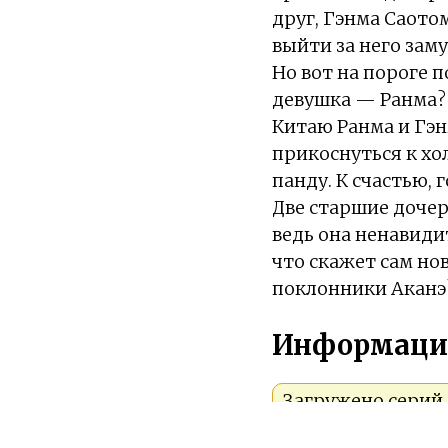
друг, Гэнма Саото
выйти за него зам
Но вот на пороге п
девушка — Ранма? 
Китаю Ранма и Гэн
прикоснуться к хол
панду. К счастью, 
Две старшие дочер
ведь она ненавиди
что скажет сам н
поклонники Аканэ?
Информаци
Загружено серий 1