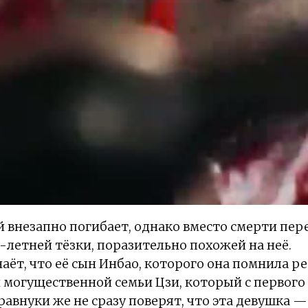
внезапно погибает, однако вместо смерти пере
18-летней тёзки, поразительно похожей на неё.
аёт, что её сын Инбао, которого она помнила ре
 могущественной семьи Цзи, который с первого
равнуки же не сразу поверят, что эта девушка —