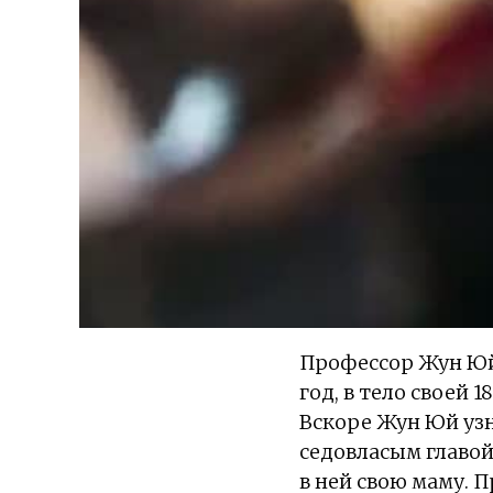
Профессор Жун Юй 
год, в тело своей 
Вскоре Жун Юй узн
седовласым главой
в ней свою маму. П