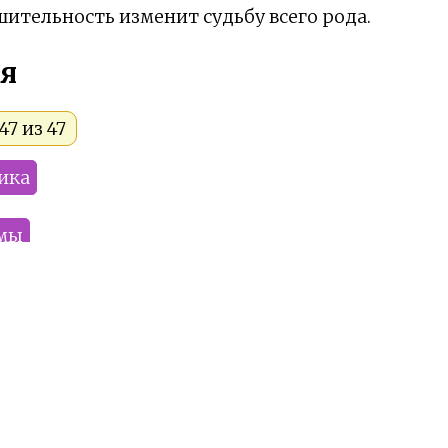
шительность изменит судьбу всего рода.
я
7 из 47
ика
мы
Yolla
Koker
Demonic_wolf