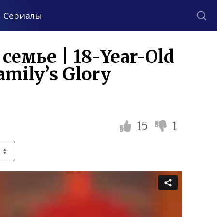
Сериалы
емье | 18-Year-Old
amily’s Glory
15
1