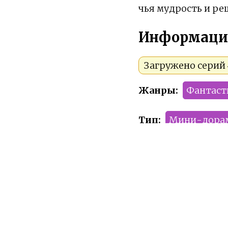
чья мудрость и ре
Информаци
Загружено серий 4
Жанры:
Фантаст
Тип:
Мини-дора
Сезон:
2025 год
Команда релиза:
Рейтинг:
PG-13