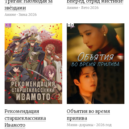
Триган: Наблюдая за
Вперёд, отряд мистики!
звёздами
Аниме • Лето 2026
Аниме • Зима 2026
Рекомендация
Объятия во время
старшеклассника
прилива
Ивамото
Мини-дорамы • 2026 год