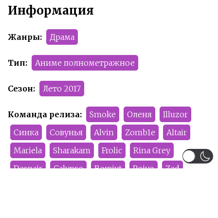
Информация
Жанры:
Драма
Тип:
Аниме полнометражное
Сезон:
Лето 2017
Команда релиза:
Smoke
Оленя
Illuzor
Синка
Совунья
Alvin
Zomb1e
Altair
Mariela
Sharakam
Frolic
Rina Grey
Despair
Calypso
Bomjyt
Poiyo
Zed
Human
Snegir
Krosteria
Lina_Eggert
DEMIKS
Эрмен
Revenge