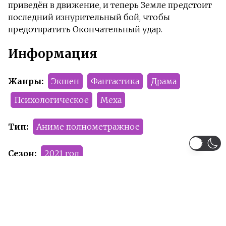
приведён в движение, и теперь Земле предстоит
последний изнурительный бой, чтобы
предотвратить Окончательный удар.
Информация
Жанры:
Экшен
Фантастика
Драма
Психологическое
Меха
Тип:
Аниме полнометражное
Сезон:
2021 год
Команда релиза:
Tenax
Summercat
KeFir
Рейтинг:
PG-13