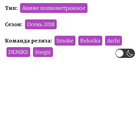
Тип:
Аниме полнометражное
Сезон:
Осень 2018
Команда релиза:
Smoke
Belo4ka
Archi
DEMIKS
Snegir
Рейтинг:
PG-13
Рекомендуем