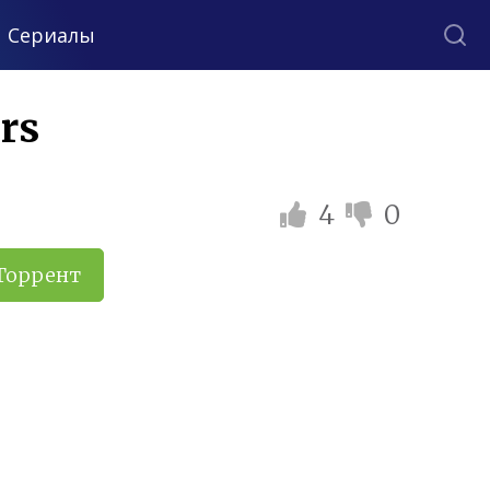
Сериалы
rs
4
0
Торрент