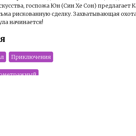
скусства, госпожа Юн (Cин Хе Сон) предлагает К
сьма рискованную сделку. Захватывающая охот
ула начинается!
я
ал
Приключения
нометражный
Gararay
Yu_ki
Sharakam
KUBISVAN