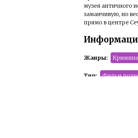
музея античного и
заманчивую, но ве
прямо в центре Се
Информаци
Жанры:
Кримин
Тип:
Фильм пол
Сезон:
2020 год
Команда релиза:
Рейтинг:
R-17