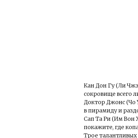
Кан Дон Гу (Ли Чж
сокровище всего л
Доктор Джонс (Чо 
в пирамиду и раздо
Сап Та Ри (Им Вон 
покажите, где копа
Трое талантливых 