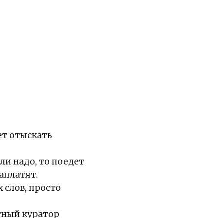
ет отыскать
ли надо, то поедет
заплатят.
 слов, просто
тный куратор