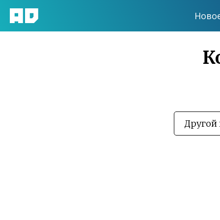
Ново
К
Другой 