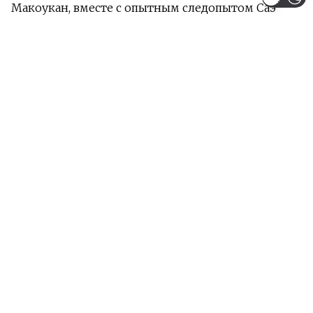
Макоукан, вместе с опытным следопытом Саэ
отправляется на поиски беглеца, а тем временем
сам врач начинает подозревать, что загадочная
болезнь является той самой «лихорадкой чёрных
волков», которая в своё время разрушила целое
королевство Отавал.
Адаптация одноимённого фэнтезийного романа
Нахоко Уэхаси.
Информация
Жанры:
Экшен
Приключения
Фэнтези
Тип:
Аниме полнометражное
Сезон:
2021 год