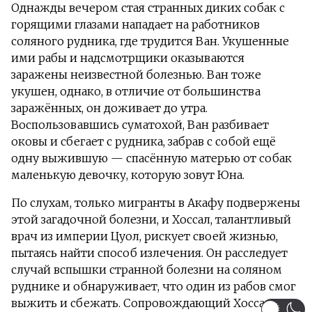
Однажды вечером стая странных диких собак с
горящими глазами нападает на работников
соляного рудника, где трудится Ван. Укушенные
ими рабы и надсмотрщики оказываются
заражены неизвестной болезнью. Ван тоже
укушен, однако, в отличие от большинства
заражённых, он доживает до утра.
Воспользовавшись суматохой, Ван разбивает
оковы и сбегает с рудника, забрав с собой ещё
одну выжившую — спасённую матерью от собак
маленькую девочку, которую зовут Юна.
По слухам, только мигранты в Акафу подвержены
этой загадочной болезни, и Хоссал, талантливый
врач из империи Цуол, рискует своей жизнью,
пытаясь найти способ излечения. Он расследует
случай вспышки странной болезни на соляном
руднике и обнаруживает, что один из рабов смог
выжить и сбежать. Сопровождающий Хоссала,