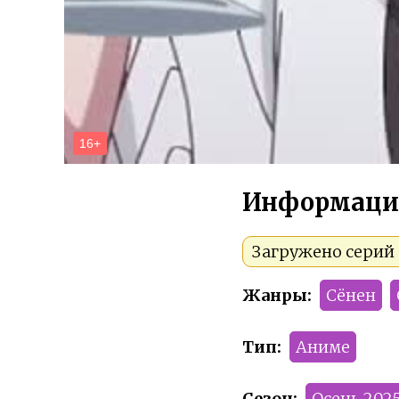
Информаци
Загружено серий 1
Жанры:
Сёнен
Тип:
Аниме
Сезон:
Осень 202