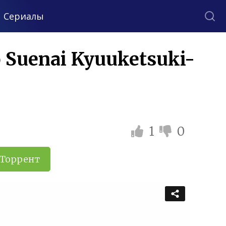
Сериалы
 Suenai Kyuuketsuki-
1
0
Торрент