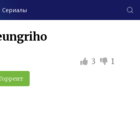
Сериалы
eungriho
3
1
Торрент