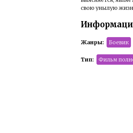
свою унылую жизнь
Информаци
Жанры:
Боевик
Тип:
Фильм пол
Сезон:
2021 год
Команда релиза:
Рейтинг:
R-17