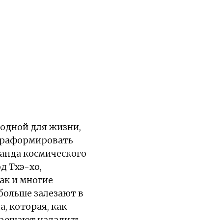
годной для жизни,
рраформировать
оманда космического
д Тхэ-хо,
ак и многие
 больше залезают в
, которая, как
 решают наладить