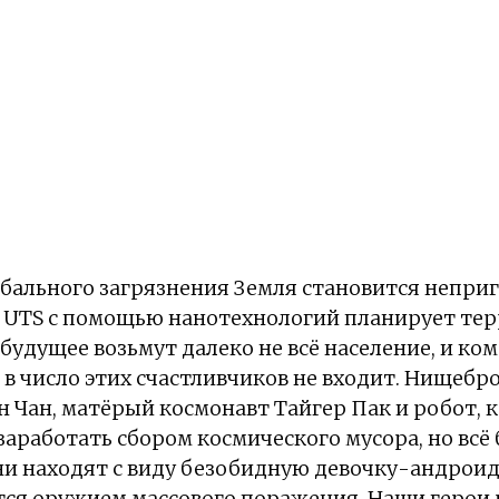
лобального загрязнения Земля становится непри
 UTS с помощью нанотехнологий планирует те
 будущее возьмут далеко не всё население, и к
в число этих счастливчиков не входит. Нищебро
 Чан, матёрый космонавт Тайгер Пак и робот, к
заработать сбором космического мусора, но всё
и находят с виду безобидную девочку-андроида
ется оружием массового поражения. Наши герои