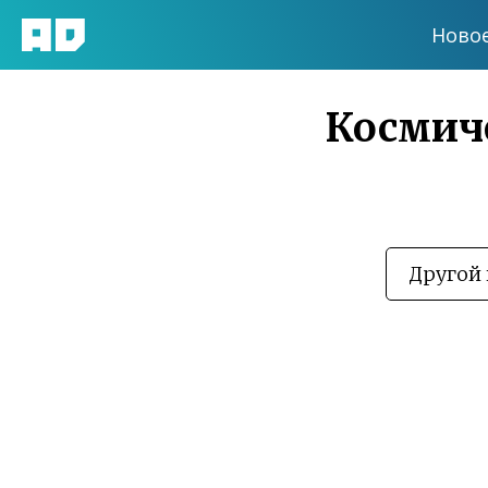
Ново
Космиче
Другой 