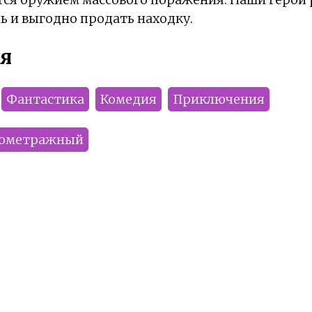
 и выгодно продать находку.
я
Фантастика
Комедия
Приключения
нометражный
Zozya
Numinel