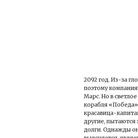
2092 год. Из-за г
поэтому компания
Марс. Но в светлое
корабля «Победа» 
красавица-капитан
другие, пытаются 
долги. Однажды он
выясняется, явля