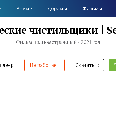
е
Аниме
Дорамы
Фильмы
ские чистильщики | S
Фильм полнометражный • 2021 год
плеер
Не работает