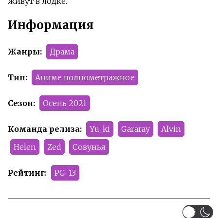
живут в лодке.
Информация
Жанры:
Драма
Тип:
Аниме полнометражное
Сезон:
Осень 2021
Команда релиза:
Yu_ki
Gararay
Alvin
Helen
Zed
Совунья
Рейтинг:
PG-13