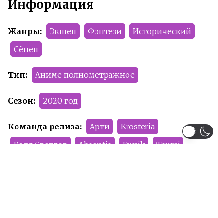
Информация
Жанры:
Экшен
Фэнтези
Исторический
Сёнен
Тип:
Аниме полнометражное
Сезон:
2020 год
Команда релиза:
Арти
Krosteria
Родя Светлов
Absentia
Kwaik
Tsurai
Artful_Fox
Рейтинг:
R-17