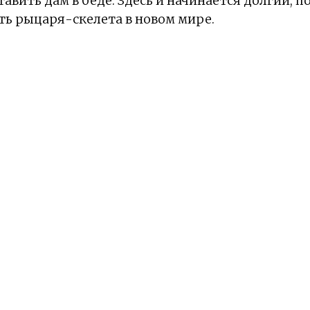
тавить дам в беде. Здесь и начинается долгий, 
ь рыцаря-скелета в новом мире.
я
5 из 5
Приключения
Фэнтези
Lipovoy
Sharakam
Yolla
Numinel
Egoisti