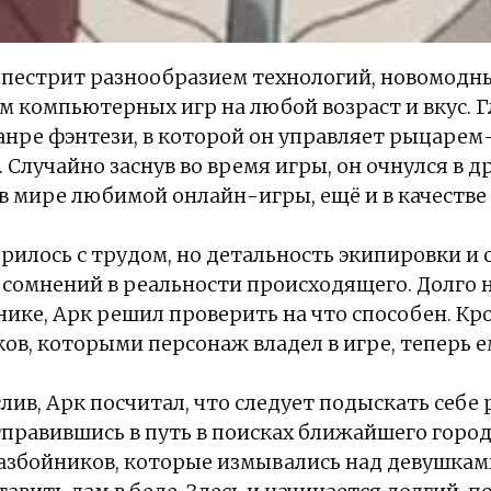
пестрит разнообразием технологий, новомодны
м компьютерных игр на любой возраст и вкус. Г
анре фэнтези, в которой он управляет рыцарем
Случайно заснув во время игры, он очнулся в др
а в мире любимой онлайн-игры, ещё и в качестве
рилось с трудом, но детальность экипировки 
 сомнений в реальности происходящего. Долго н
нике, Арк решил проверить на что способен. Кр
ов, которыми персонаж владел в игре, теперь 
ив, Арк посчитал, что следует подыскать себе 
тправившись в путь в поисках ближайшего горо
азбойников, которые измывались над девушкам