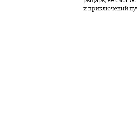
рыцарь, не смог ос
и приключений пут
Информаци
Загружено серий 
Жанры:
Экшен
Тип:
Аниме
Сезон:
Лето 2026
Команда релиза:
Рейтинг:
PG-13