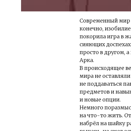
Современный мир 
конечно, изобилие
покорила игра в ж
сияющих доспехах. 
просто в другом, 
Арка.
В происходящее ве
мира не оставляли
не поддаваться па
предметов и навык
и новые опции.
Немного поразмысл
на что-то жить. О
набрёл на шайку р