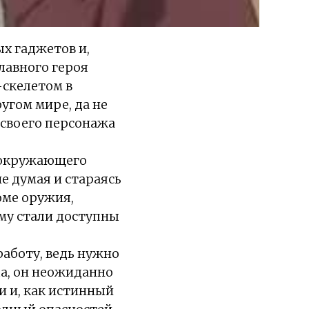
х гаджетов и,
лавного героя
-скелетом в
угом мире, да не
 своего персонажа
и окружающего
е думая и стараясь
оме оружия,
ему стали доступны
работу, ведь нужно
да, он неожиданно
и и, как истинный