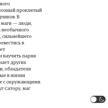
тного
труозный проклятый
чиков. В
 маги — люди,
а необычного
, сильнейшего
ревестись в
ает
и научить парня
чает других
и, обладателя
вые в жизни
ие с окружающими.
г Сатору, маг