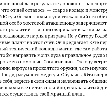
гично погибла в результате дорожно-транспор
, что от неё осталось, — старое кольцо и монс
й Юту и бесконтрольно уничтожающий его обид
дной особо жестокой атаки юношу задерживают
от проклятий — и приговаривают к казни из-з
вождающего парня призрака. Но у Сатору Годзё
 иные планы на этот счёт. Он предлагает Юте пе
ый технический колледж магии, где сам работ
тобы направить мощь духа в правильное русло 
ов с его помощью. Согласившись, Оккоцу встре
энин, виртуоза проклятого оружия, Тогэ Инумак
 Панду, разумного медведя. Обучаясь, Юта впер
 себя, верить в свои силы и налаживать общен
и школы всё не так спокойно, ведь заклятый дру
ится осуществить свой мрачный план...