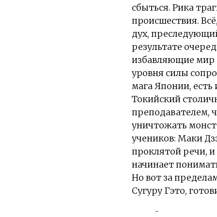
сбыться. Рика тра
происшествия. Всё
дух, преследующи
результате очере
избавляющие мир 
уровня силы сопро
мага Японии, есть
Токийский столичн
преподавателем, ч
уничтожать монстр
учеников: Маки Дз
проклятой речи, и
начинает понимать
Но вот за пределам
Сугуру Гэто, готов