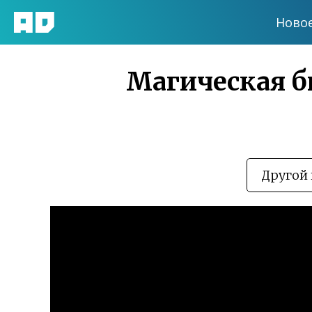
Ново
Магическая би
Другой 