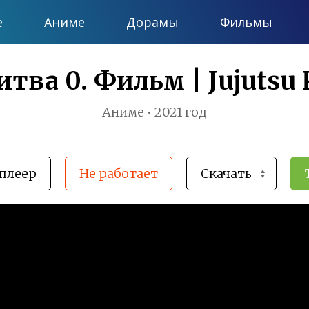
е
Аниме
Дорамы
Фильмы
тва 0. Фильм | Jujutsu 
Аниме • 2021 год
плеер
Не работает