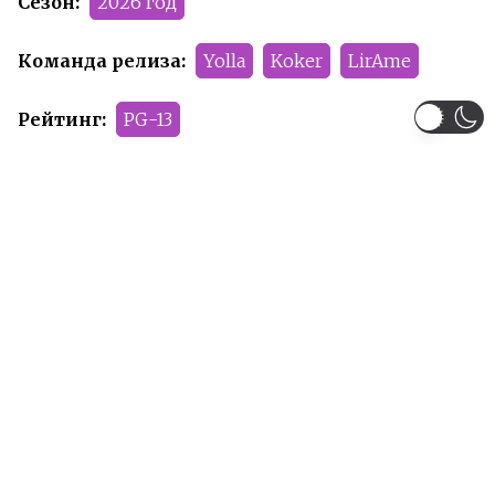
Сезон:
2026 год
Команда релиза:
Yolla
Koker
LirAme
Рейтинг:
PG-13
Рекомендуем