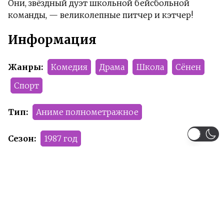
Они, звёздный дуэт школьной бейсбольной
команды, — великолепные питчер и кэтчер!
Информация
Жанры:
Комедия
Драма
Школа
Сёнен
Спорт
Тип:
Аниме полнометражное
Сезон:
1987 год
Команда релиза:
Smoke
SolFoxy
KeFir
Рейтинг:
R+