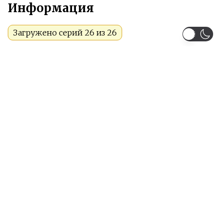
Информация
Загружено серий 26 из 26
Жанры:
Спорт
Драма
Романтика
Школа
Сёдзё
Тип:
Аниме
Сезон:
1973-1974 год
Команда релиза:
Smoke
SolFoxy
Artful_Fox
Рейтинг:
PG-13