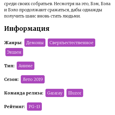
среди своих собратьев. Несмотря на это, Бэм, Бэла
и Бэло продолжают сражаться, дабы однажды
получить шанс вновь стать людьми.
Информация
Жанры:
Демоны
Сверхъестественное
Экшен
Тип:
Аниме
Сезон:
Лето 2019
Команда релиза:
Gararay
Illuzor
Рейтинг:
PG-13