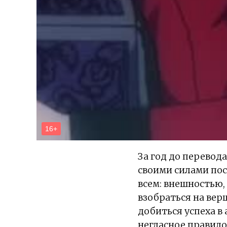
За год до перево
своими силами пос
всем: внешностью,
взобраться на вер
добиться успеха в 
негласное правило: