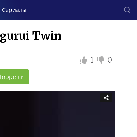
Сериалы
gurui Twin
1
0
Торрент