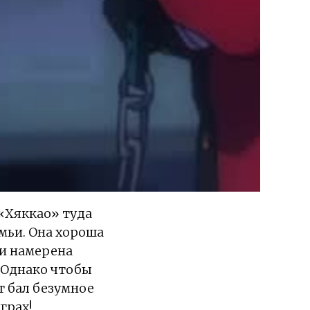
«Хяккао» туда
мьи. Она хороша
ри намерена
. Однако чтобы
т бал безумное
грах!