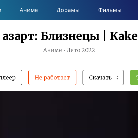
е
Аниме
Дорамы
Фильмы
азарт: Близнецы | Kake
Аниме • Лето 2022
плеер
Не работает