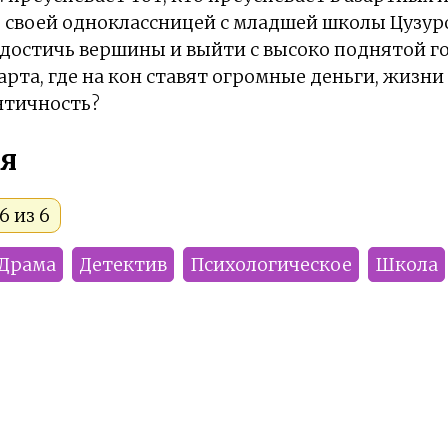
 своей одноклассницей с младшей школы Цузур
достичь вершины и выйти с высоко поднятой го
арта, где на кон ставят огромные деньги, жизни
нтичность?
я
6 из 6
Драма
Детектив
Психологическое
Школа
Smoke
Krosteria
Rikichae
Artful_Fox