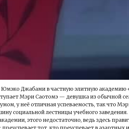
да Юмэко Джабами в частную элитную академию 
тупает Мэри Саотомэ — девушка из обычной се
 умом, у неё отличная успеваемость, так что Мэ
шину социальной лестницы учебного заведения
академии, этого недостаточно, ведь здесь прави
 преуспевает тот, кто преуспевает в азартных и