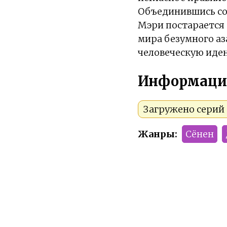
Объединившись со
Мэри постарается 
мира безумного аз
человеческую иде
Информаци
Загружено серий 
Жанры:
Сёнен
Тип:
Аниме
Сезон:
Лето 2022
Команда релиза: