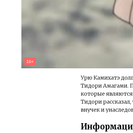
Урю Камихатэ долг
Тидори Амагами. П
которые являются 
Тидори рассказал, 
внучек и унаследо
Информаци