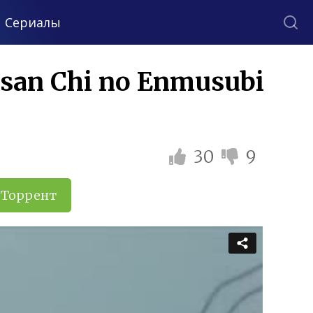
Сериалы
san Chi no Enmusubi
30
9
Торрент