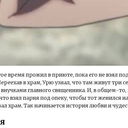
ое время прожил в приюте, пока его не взял по
ереехав в храм, Урю узнал, что там живут три 
внучками главного священника. И, в общем-то, 
что взял парня под опеку, чтобы тот женился на
вал храм. Так начинается история любви и чудес
я