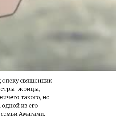
д опеку священник
сестры-жрицы,
ничего такого, но
 одной из его
 семьи Амагами.