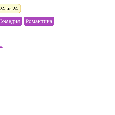
24 из 24
Комедия
Романтика
4
Tokunaga
Cherry
Sayumiko