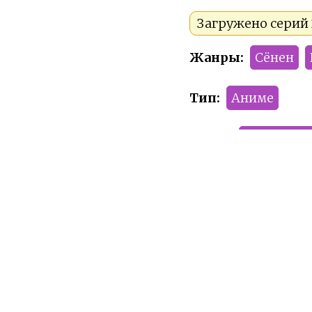
Загружено серий 
Жанры:
Сёнен
Тип:
Аниме
Сезон:
Осень 202
Команда релиза:
Рейтинг:
PG-13