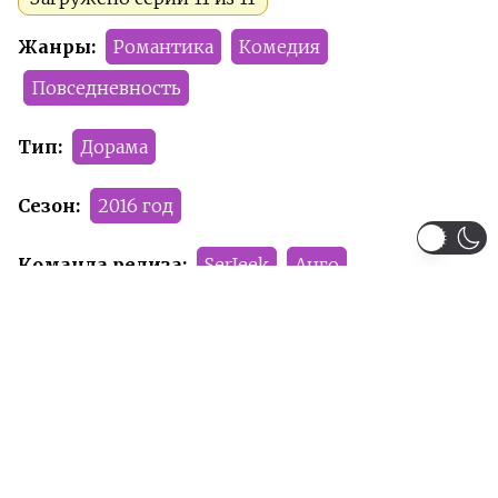
Жанры:
Романтика
Комедия
Повседневность
Тип:
Дорама
Сезон:
2016 год
Команда релиза:
SerJeek
Анго
Рейтинг:
PG-13
Рекомендуем