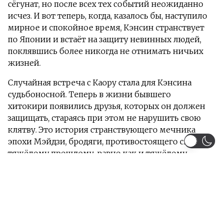
сёгунат, но после всех тех событий неожиданно
исчез. И вот теперь, когда, казалось бы, наступило
мирное и спокойное время, Кэнсин странствует
по Японии и встаёт на защиту невинных людей,
поклявшись более никогда не отнимать ничьих
жизней.
Случайная встреча с Каору стала для Кэнсина
судьбоносной. Теперь в жизни бывшего
хитокири появились друзья, которых он должен
защищать, стараясь при этом не нарушить свою
клятву. Это история странствующего мечника
эпохи Мэйдзи, бродяги, противостоящего своему
тяжёлому прошлому, равно как и тяжёлому
прошлому всей Японии ради мира в будущем.
Информация
Загружено серий 24 из 24