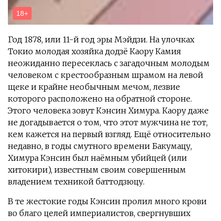
Год 1878, или 11-й год эры Мэйдзи. На улочках
Токио молодая хозяйка додзё Каору Камия
неожиданно пересеклась с загадочным молодым
человеком с крестообразным шрамом на левой
щеке и крайне необычным мечом, лезвие
которого расположено на обратной стороне.
Этого человека зовут Кэнсин Химура. Каору даже
не догадывается о том, что этот мужчина не тот,
кем кажется на первый взгляд. Ещё относительно
недавно, в годы смутного времени Бакумацу,
Химура Кэнсин был наёмным убийцей (или
хитокири), известным своим совершенным
владением техникой баттодзюцу.
В те жестокие годы Кэнсин пролил много крови
во благо целей империалистов, свергнувших