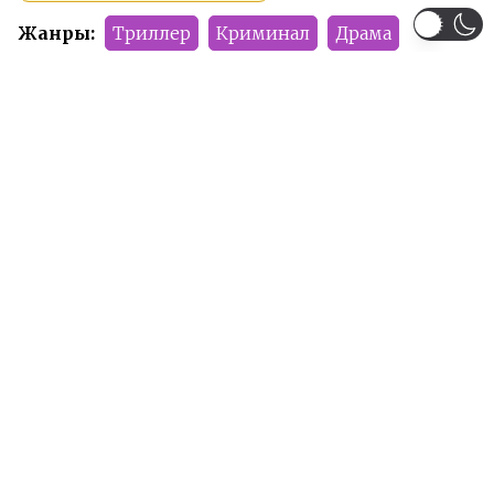
Жанры:
Триллер
Криминал
Драма
Детектив
Романтика
Тип:
Дорама
Сезон:
2019 год
Команда релиза:
Zozya
Numinel
Artful_Fox
Рейтинг:
R-17
Рекомендуем