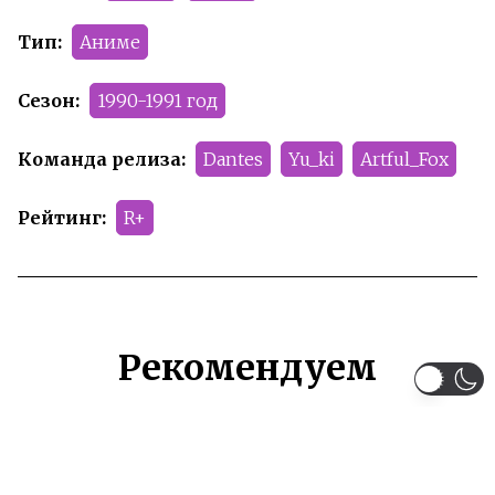
Тип:
Аниме
Сезон:
1990-1991 год
Команда релиза:
Dantes
Yu_ki
Artful_Fox
Рейтинг:
R+
Рекомендуем