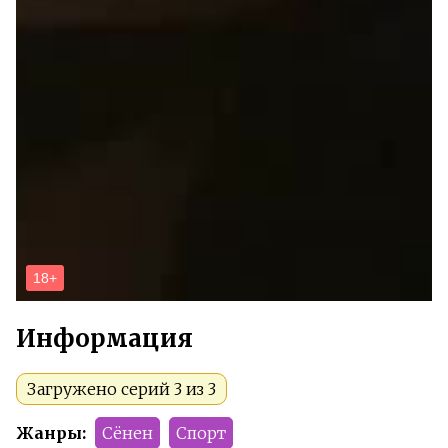
Информация
Загружено серий 3 из 3
Жанры:
Сёнен
Спорт