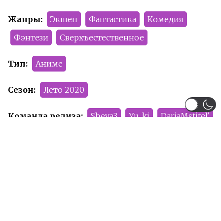
Жанры:
Экшен
Фантастика
Комедия
Фэнтези
Сверхъестественное
Тип:
Аниме
Сезон:
Лето 2020
Команда релиза:
Sheva3
Yu_ki
DariaMstitel'
Рейтинг:
PG-13
Рекомендуем