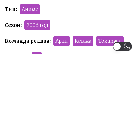
Тип:
Аниме
Сезон:
2006 год
Команда релиза:
Арти
Катана
Tokunaga
Рейтинг:
R+
Рекомендуем