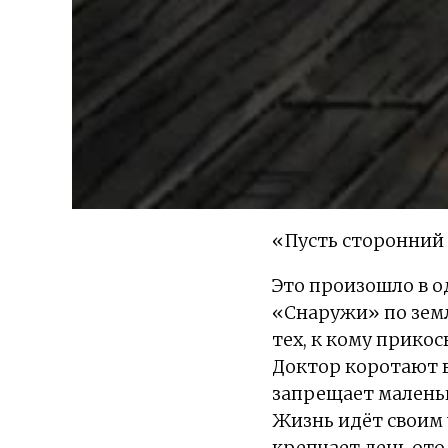
«Пусть сторонний н
Это произошло в о
«Снаружи» по зем
тех, к кому прико
Доктор коротают в
запрещает маленьк
Жизнь идёт своим ч
крепчает день ото