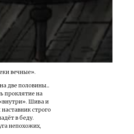
веки вечные».
а две половины...
ь проклятие на
 «внутри». Шива и
 наставник строго
адёт в беду.
руга непохожих,