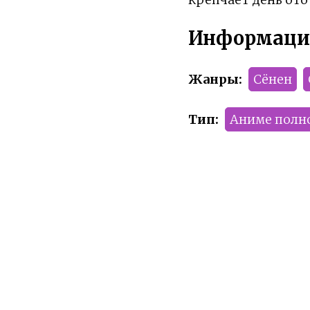
Информаци
Жанры:
Сёнен
Тип:
Аниме полн
Сезон:
2022 год
Команда релиза:
Рейтинг:
PG-13