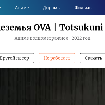
е
Аниме
Дорамы
Фильмы
земья OVA | Totsukuni 
Аниме полнометражное • 2022 год
Другой плеер
Не работает