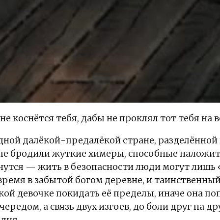
е коснётся тебя, дабы не проклял тот тебя на 
дной далёкой-предалёкой стране, разделённой н
ле бродили жуткие химеры, способные наложит
снутся — жить в безопасности люди могут лишь
ремя в забытой богом деревне, и таинственный
ой девочке покидать её пределы, иначе она поп
ередом, а связь двух изгоев, до боли друг на д
 дня.