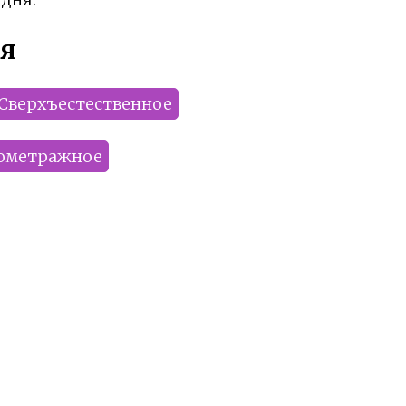
я
Сверхъестественное
ометражное
Dantes
Artful_Fox
Di